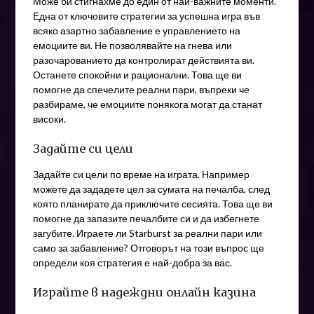
Може би стигнахме до един от най-важните моменти.
Една от ключовите стратегии за успешна игра във
всяко азартно забавление е управлението на
емоциите ви. Не позволявайте на гнева или
разочарованието да контролират действията ви.
Останете спокойни и рационални. Това ще ви
помогне да спечелите реални пари, въпреки че
разбираме, че емоциите понякога могат да станат
високи.
Задайте си цели
Задайте си цели по време на играта. Например
можете да зададете цел за сумата на печалба, след
която планирате да приключите сесията. Това ще ви
помогне да запазите печалбите си и да избегнете
загубите. Играете ли Starburst за реални пари или
само за забавление? Отговорът на този въпрос ще
определи коя стратегия е най-добра за вас.
Играйте в надеждни онлайн казина