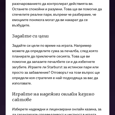
разочарованието да контролират действията ви.
Останете спокойни и разумни. Това ще ви помогне да
спечелите реални пари, въпреки че разбираме, че
емоциите понякога могат да ви накарат да се
възбудите.
Задайте си цели
Задайте си цели по време на играта. Например
можете да определите сума за печалба, след която
планирате да приключите сесията. Това ще ви
помогне да запазите печалбите си и да избегнете
загубите. Играете ли Starburst за истински пари или
просто за забавление? Отговорът на този въпрос ще
определи коя стратегия е най-подходяща за вас да
използвате.
Играйте на надежни онлайн казино
сайтове
Изберете надеждни и лицензирани онлайн казина, за
да гарантирате справедливост и честност в играта.