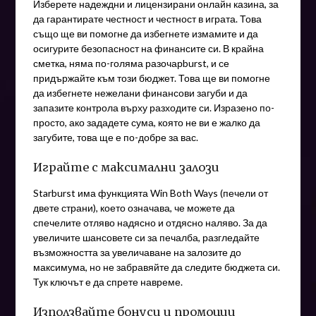
Изберете надеждни и лицензирани онлайн казина, за
да гарантирате честност и честност в играта. Това
също ще ви помогне да избегнете измамите и да
осигурите безопасност на финансите си. В крайна
сметка, няма по-голяма разочарburst, и се
придържайте към този бюджет. Това ще ви помогне
да избегнете нежелани финансови загуби и да
запазите контрола върху разходите си. Изразено по-
просто, ако зададете сума, която не ви е жалко да
загубите, това ще е по-добре за вас.
Играйте с максимални залози
Starburst има функцията Win Both Ways (печели от
двете страни), което означава, че можете да
спечелите отляво надясно и отдясно наляво. За да
увеличите шансовете си за печалба, разгледайте
възможността за увеличаване на залозите до
максимума, но не забравяйте да следите бюджета си.
Тук ключът е да спрете навреме.
Използвайте бонуси и промоции