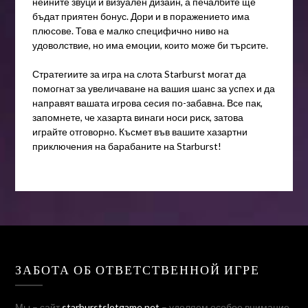
нейните звуци и визуален дизайн, а печалбите ще
бъдат приятен бонус. Дори и в поражението има
плюсове. Това е малко специфично ниво на
удоволствие, но има емоции, които може би търсите.
Стратегиите за игра на слота Starburst могат да
помогнат за увеличаване на вашия шанс за успех и да
направят вашата игрова сесия по-забавна. Все пак,
запомнете, че хазарта винаги носи риск, затова
играйте отговорно. Късмет във вашите хазартни
приключения на барабаните на Starburst!
ЗАБОТА ОБ ОТВЕТСТВЕННОЙ ИГРЕ
Мы – сайт
starburstslotgame.net
– уделяем особое внимание