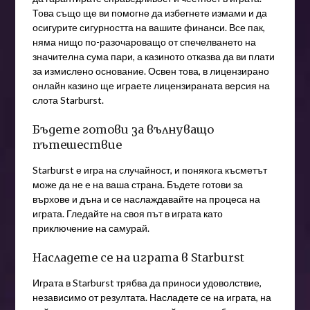
Това също ще ви помогне да избегнете измами и да
осигурите сигурността на вашите финанси. Все пак,
няма нищо по-разочароващо от спечелването на
значителна сума пари, а казиното отказва да ви плати
за измислено основание. Освен това, в лицензирано
онлайн казино ще играете лицензираната версия на
слота Starburst.
Бъдете готови за вълнуващо
пътешествие
Starburst е игра на случайност, и понякога късметът
може да не е на ваша страна. Бъдете готови за
върхове и дънa и се наслаждавайте на процеса на
играта. Гледайте на своя път в играта като
приключение на самурай.
Насладете се на играта в Starburst
Играта в Starburst трябва да приноси удоволствие,
независимо от резултата. Насладете се на играта, на