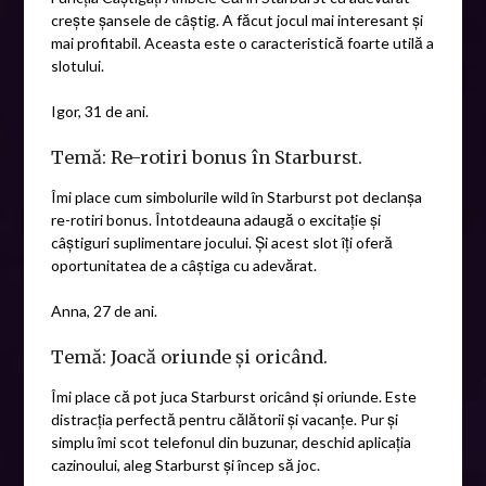
crește șansele de câștig. A făcut jocul mai interesant și
mai profitabil. Aceasta este o caracteristică foarte utilă a
slotului.
Igor, 31 de ani.
Temă: Re-rotiri bonus în Starburst.
Îmi place cum simbolurile wild în Starburst pot declanșa
re-rotiri bonus. Întotdeauna adaugă o excitație și
câștiguri suplimentare jocului. Și acest slot îți oferă
oportunitatea de a câștiga cu adevărat.
Anna, 27 de ani.
Temă: Joacă oriunde și oricând.
Îmi place că pot juca Starburst oricând și oriunde. Este
distracția perfectă pentru călătorii și vacanțe. Pur și
simplu îmi scot telefonul din buzunar, deschid aplicația
cazinoului, aleg Starburst și încep să joc.